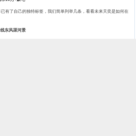
有了自己的独特标签，我们简单列举几条，看看未来天奕是如何在
一线东风渠河景
是一字布局，360°视野，每家每户都能看到河景，很多业主也是因
甲板视野
要地位。对于很多人而言，建筑的外观颜值成为了直观判断楼盘品
窗墙比设计、超大落地玻璃窗等现代建筑元素，成为了豪宅竞相追求的
于这些表面的华丽。270°弧形阳台，奇偶层错层交叠，建筑主体
的珠光白铝板设计，引入顶级奢华游艇线条美学，赋予了建筑如同“水
艇的灵动造型，不仅勾勒出优雅的结构线条，更创造了无界甲板的视野