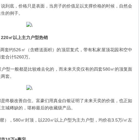
到底，价格只是表面，当房子的价值足以支撑价格的时候，自然会
生生的例子。
，220㎡以上主力户型热销
套约526㎡（含赠送面积）的顶层复式，带有私家屋顶花园和空中
两套合计5260万。
型一般都是比较难去化的，而未来天奕仅有的四套580㎡的顶复面
走两套。
终极改善自住。富豪们用真金白银证明了未来天奕的价值，也正如
至主城稀缺的，堪称最后的收藏级产品。
，580㎡封顶，以220㎡以上户型为主力户型，均价在3.5万/㎡左
市10万+豪宅