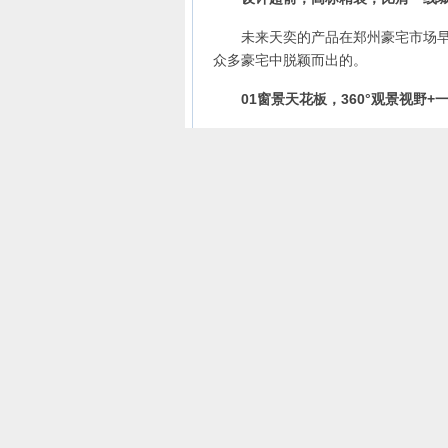
未来天奕的产品在郑州豪宅市场早已
众多豪宅中脱颖而出的。
01窗景天花板，360°观景视野+
未来天奕与东风渠一路之隔，5栋楼
为这一扇窗景而下决心购买的。
02惊艳外立面，游艇立面+无界
豪宅在产品力上，颜值无疑占据了重
质的首要标准。大面积玻璃幕墙、大
外观标准。
未来天奕的外立面设计，不仅仅满足
采用超90%的玻璃幕墙和具有线条美
上劳斯莱斯”般的独特魅力。这种游
效果。