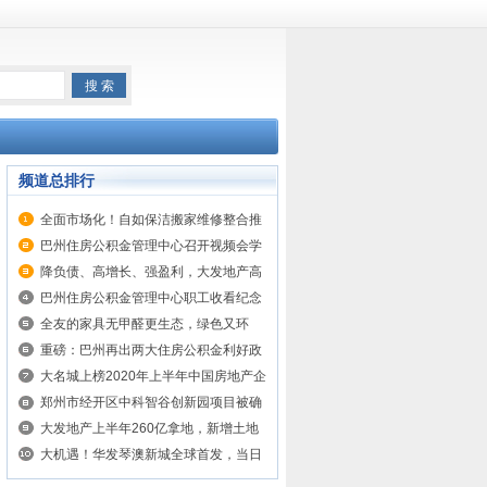
频道总排行
全面市场化！自如保洁搬家维修整合推
出“自如家服”
巴州住房公积金管理中心召开视频会学
习传达中央经济工作会议精神
降负债、高增长、强盈利，大发地产高
质量成长
巴州住房公积金管理中心职工收看纪念
中国人民志愿军抗美援朝出国作战70周
全友的家具无甲醛更生态，绿色又环
年大会
保，质量真不是吹的
重磅：巴州再出两大住房公积金利好政
策！
大名城上榜2020年上半年中国房地产企
业销售百强榜
郑州市经开区中科智谷创新园项目被确
定为省市重点工程项目
大发地产上半年260亿拿地，新增土地
价值位列TOP48
大机遇！华发琴澳新城全球首发，当日
狂销2.5亿！专家深度解读