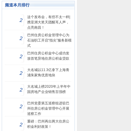
频道本月排行
这个发布会，有些不太一样|
2
携亚洲大奖天团醒耳人声，
点亮南昌！
巴州住房公积金管理中心为
2
石油职工开启“指尖”服务新模
式
巴州住房公积金中心成功发
2
放首笔异地住房公积金贷款
大名城以11.3亿拿下上海青
2
浦朱家角优质地块
大名城上榜2020年上半年中
2
国房地产企业销售百强榜
巴州党委第五巡察组进驻巴
2
州住房公积金管理中心开展
巡察工作
重磅：巴州再出两大住房公
2
积金利好政策！