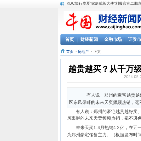
KDC知行华夏“家庭成长大使”刘璇官宣二胎
首页
财经新闻
金融市场
证券
首页
>
房地产
> 正文
越贵越买？从千万
2024-0
有人说：郑州的豪宅越贵越好
区东风渠畔的未来天奕频频热销，毫不
有人说：郑州的豪宅越贵越好卖、越
风渠畔的未来天奕频频热销，毫不逊
未来天奕1-4月热销4.2亿，在五一
为郑州豪宅销售主力。（根据发布时