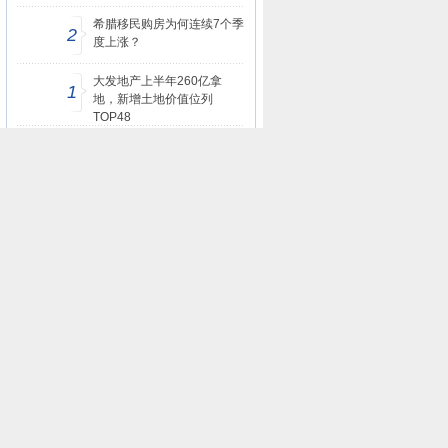
希腊移民购房为何连续7个季
2
度上涨？
大发地产上半年260亿拿
1
地，新增土地价值位列
TOP48
新疆自治区住建厅调研组为
1
巴州住房公积金管理中心塔
西南管理部业务“问诊把脉”
频道最新文章
越贵越买？从千万级豪宅未来天奕热销
看...
200000人次驻足！皇派门窗耀世星钻
登陆...
现象级热销！融创御湖宸院何以“圈
粉”...
正荣青云宸院丨不负期待,封面绽放
——...
光芒如你 | 3.8女神节 · 正荣在行动!
全友的家具无甲醛更生态，绿色又环
保，...
一路芳华媒好同行|2021正荣南昌区域
媒...
这个发布会，有些不太一样| 携亚洲大...