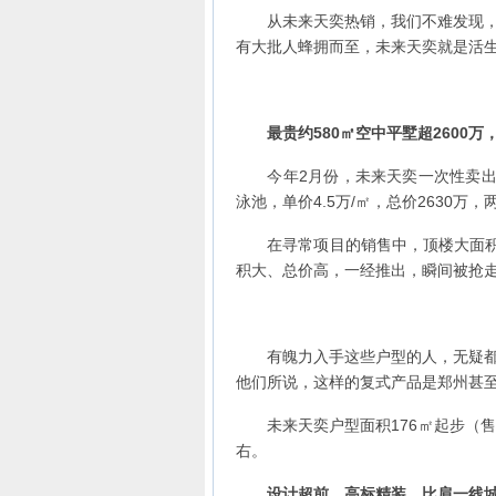
从未来天奕热销，我们不难发现，说
有大批人蜂拥而至，未来天奕就是活
最贵约580㎡空中平墅超2600万
今年2月份，未来天奕一次性卖出两
泳池，单价4.5万/㎡，总价2630万，
在寻常项目的销售中，顶楼大面积户
积大、总价高，一经推出，瞬间被抢
有魄力入手这些户型的人，无疑都是
他们所说，这样的复式产品是郑州甚
未来天奕户型面积176㎡起步（售罄）
右。
设计超前，高标精装，比肩一线城