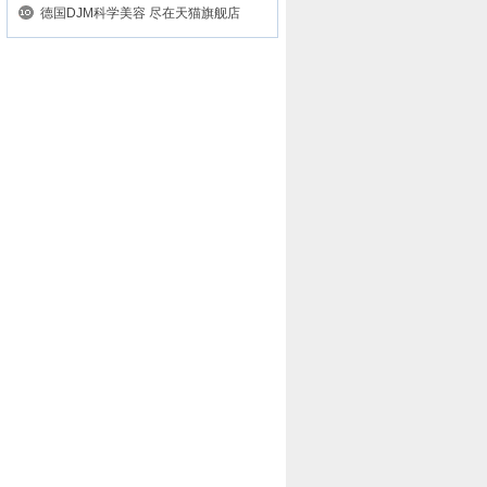
碧云...
德国DJM科学美容 尽在天猫旗舰店