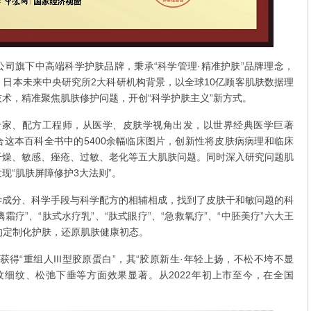
旗下中高端科学护肤品牌，秉承“科学管理·精准护肤”品牌理念，
日本未来中央研究所2大科研机构背景，以全球10亿顾客肌肤数据理
术，精准聚焦肌肤修护问题，开创“科学护肤主义”新方式。
专家、配方工程师，从医学、皮肤学视角出发，以世界经典医学巨著
这本百科全书中的5400余幅临床图片，创新性将皮肤病病理和临床
干燥、敏感、痤疮、过敏、老化等五大肌肤问题。同时深入研究问题肌
现“肌肤屏障修护3大法则”。
分、科学手段与科学配方的相辅相成，找到了皮肤干和敏问题的科
霜疗”、“肽式水疗乳”、“肽式眼疗”、“急救氧疗”、“中胚美疗”六大王
”的定制化护肤，还原肌肤健康初态。
得“重组人III型胶原蛋白”，其“胶原新生·年轻上扬，不松不垮不显
纹细纹、松弛下垂等方面效果显著。从2022年初上市至今，在全国