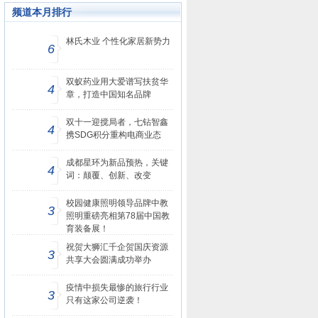
频道本月排行
林氏木业 个性化家居新势力
6
双蚁药业用大爱谱写扶贫华
4
章，打造中国知名品牌
双十一迎搅局者，七钻智鑫
4
携SDG积分重构电商业态
成都星环为新品预热，关键
4
词：颠覆、创新、改变
校园健康照明领导品牌中教
3
照明重磅亮相第78届中国教
育装备展！
祝贺大狮汇千企贺国庆资源
3
共享大会圆满成功举办
疫情中损失最惨的旅行行业
3
只有这家公司逆袭！