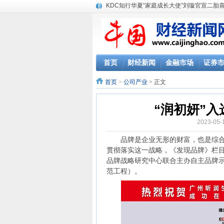
KDC知行华夏“家庭成长大使”刘璇官宣二胎
首页
财经新闻
金融市场
证券
首页
>
公司产业
> 正文
“润初妍”
2023-0
品牌是企业无形的财富，也是综合国
贯彻落实这一战略，《发现品牌》栏
品牌战略研究中心联合主办自主品牌示
范工程）。