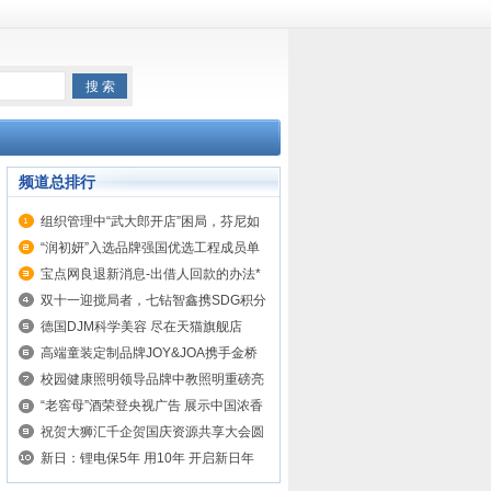
频道总排行
组织管理中“武大郎开店”困局，芬尼如
何通过裂变式创业制度解决
“润初妍”入选品牌强国优选工程成员单
位
宝点网良退新消息-出借人回款的办法*
双十一迎搅局者，七钻智鑫携SDG积分
重构电商业态
德国DJM科学美容 尽在天猫旗舰店
高端童装定制品牌JOY&JOA携手金桥
碧云美术馆成功举办品牌发布会
校园健康照明领导品牌中教照明重磅亮
相第78届中国教育装备展！
“老窖母”酒荣登央视广告 展示中国浓香
型白酒典范
祝贺大狮汇千企贺国庆资源共享大会圆
满成功举办
新日：锂电保5年 用10年 开启新日年