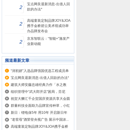
宝点网良退新消息-出借人回
2
款的办法*
高端童装定制品牌JOY&JOA
2
携手金桥碧云美术馆成功举
办品牌发布会
京东智联云：“智能+”激发产
2
业新动能
频道最新文章
“润初妍”入选品牌强国优选工程成员单
位
宝点网良退新消息-出借人回款的办法*
建筑大师安藤忠雄经典力作「水之教
堂」...
组织管理中“武大郎开店”困局，芬尼
如...
祝贺大狮汇千企贺国庆资源共享大会圆
满...
群量科技全面助力品牌宣传种草，小红
书...
新日：锂电保5年 用10年 开启新日年
“老窖母”酒荣登央视广告 展示中国浓...
高端童装定制品牌JOY&JOA携手金桥