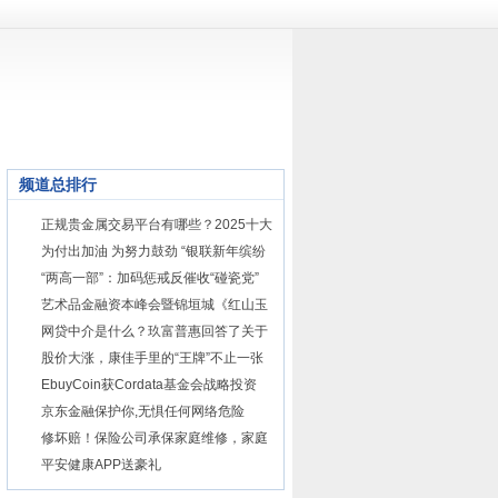
频道总排行
正规贵金属交易平台有哪些？2025十大
贵金属交易安全平台推荐
为付出加油 为努力鼓劲 “银联新年缤纷
惠”超市节、餐饮节岁末来袭
“两高一部”：加码惩戒反催收“碰瓷党”
形成失信联合惩戒机制
艺术品金融资本峰会暨锦垣城《红山玉
画》新票发行会
网贷中介是什么？玖富普惠回答了关于
出借的这几个问题
股价大涨，康佳手里的“王牌”不止一张
芯片
EbuyCoin获Cordata基金会战略投资
聚力推动跨链发展
京东金融保护你,无惧任何网络危险
修坏赔！保险公司承保家庭维修，家庭
财产安全无忧
平安健康APP送豪礼