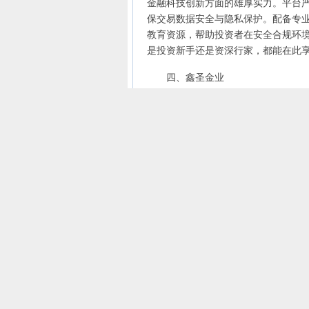
金融科技创新方面的雄厚实力。平台
保交易数据安全与隐私保护。配备专
教育资源，帮助投资者在安全合规环
是投资新手还是资深行家，都能在此
四、鑫圣金业
鑫圣金业是香港黄金交易所AA类08
回测。独有的“价格预警雷达”可同时设
易系统，适合技术分析爱好者和量化
五、皇御贵金属
皇御贵金属是香港黄金交易所AA类
学院，提供丰富的基础知识教程和模拟
三语客服（30秒响应），VIP客户
六、汉声集团
汉声集团是香港黄金交易所AA类20
间断服务吸引短线投资者。平台采用
外，平台支持实物黄金交割，满足多