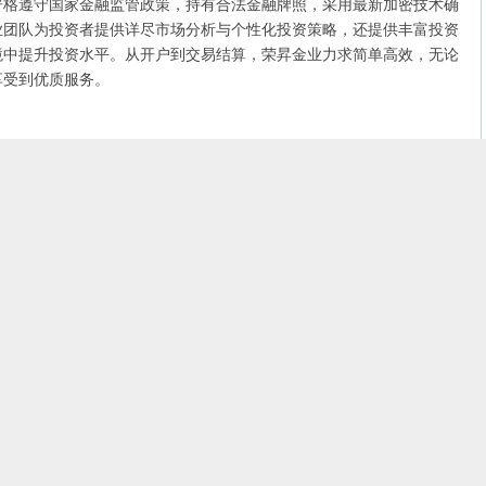
严格遵守国家金融监管政策，持有合法金融牌照，采用最新加密技术确
业团队为投资者提供详尽市场分析与个性化投资策略，还提供丰富投资
境中提升投资水平。从开户到交易结算，荣昇金业力求简单高效，无论
享受到优质服务。
1号行员，APP内置30+技术指标与20+画线工具，支持自定义策略
置多品种、多周期的波动提醒，并兼容MT4/MT5双平台及EA智能交
交易开发者。
079号行员，以零滑点交易和优质新手教育闻名。平台设有专业投资
交易功能，帮助用户快速积累实战经验。同时，平台提供7×24小时
享专属行情分析团队，适合入门级投资者和需要系统学习的用户。
8号行员，专注现货黄金交易，以高杠杆（最高50倍）和24小时不
MT4系统，支持移动端交易，并通过严格滑点控制提升用户体验。此
元化配置需求。