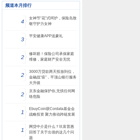
频道本月排行
女神节“花”式呵护，保险岛致
4
敬守护力女神
平安健康APP送豪礼
3
修坏赔！保险公司承保家庭
2
维修，家庭财产安全无忧
3000万贷款两天投放到位，
2
金融战“疫”，平顶山银行服务
大升级
京东金融保护你,无惧任何网
2
络危险
EbuyCoin获Cordata基金会
1
战略投资 聚力推动跨链发展
网贷中介是什么？玖富普惠
1
回答了关于出借的这几个问
题