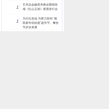
艺术品金融资本峰会暨锦垣
1
城《红山玉画》新票发行会
为付出加油 为努力鼓劲 “银
1
联新年缤纷惠”超市节、餐饮
节岁末来袭
校宝增值服务持续发力 携消
1
费金融、保险加速抢占教育
场景
频道最新文章
正规贵金属交易平台有哪些？2025十大
贵...
为付出加油 为努力鼓劲 “银联新年缤...
“两高一部”：加码惩戒反催收“碰瓷党...
艺术品金融资本峰会暨锦垣城《红山玉
画...
网贷中介是什么？玖富普惠回答了关于
出...
EbuyCoin获Cordata基金会战略投资
聚...
3000万贷款两天投放到位，金融
战“疫”...
平安健康APP送豪礼
女神节“花”式呵护，保险岛致敬守护